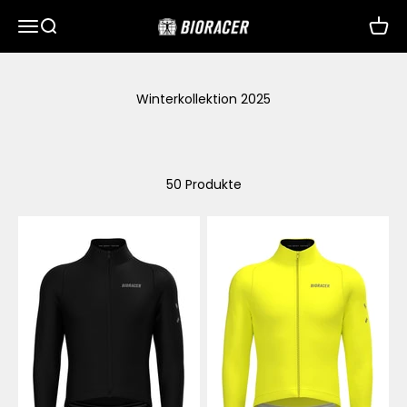
Zum Inhalt springen
Menü
Suche
Waren
Bioracer
Winterkollektion 2025
50 Produkte