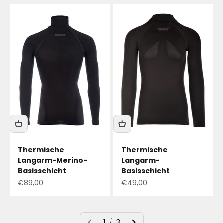
Thermische
Thermische
Langarm-Merino-
Langarm-
Basisschicht
Basisschicht
Angebotspreis
Angebotspreis
€89,00
€49,00
1 / 3