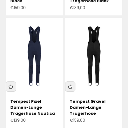
Black
Trägerhose Black
Angebotspreis
Angebotspreis
€159,00
€139,00
Tempest Pixel
Tempest Gravel
Damen-Lange
Damen-Lange
Trägerhose Nautica
Trägerhose
Angebotspreis
Angebotspreis
€139,00
€159,00