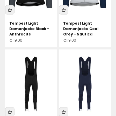
Tempest Light
Tempest Light
Damenjacke Black -
Damenjacke Cool
Anthracite
Grey - Nautica
Angebotspreis
Angebotspreis
€119,00
€119,00