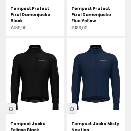
Tempest Protect
Tempest Protect
Pixel Damenjacke
Pixel Damenjacke
Black
Fluo Yellow
Angebotspreis
Angebotspreis
€189,00
€189,00
Tempest Jacke
Tempest Jacke Misty
Eclipse Black
Nautica